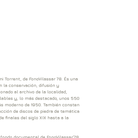
i Torrent, de FonoVilassar 78. És una
n la conservación, difusión y
onado al archivo de la localidad,
ailables y, lo más destacado, unos 550
 más moderno de 1950. También consten
cción de discos de piedra de temática
e finales del siglo XIX hasta a la
l fondo documental de FonoVilassar’78.