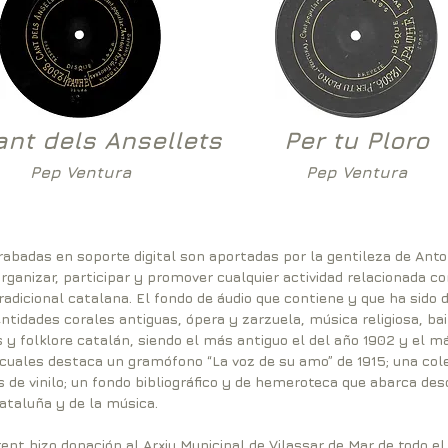
ant dels Ansellets
Per tu Ploro
Pep Ventura
Pep Ventura
badas en soporte digital son aportadas por la gentileza de Anton
rganizar, participar y promover cualquier actividad relacionada co
adicional catalana. El fondo de áudio que contiene y que ha sido d
ntidades corales antiguas, ópera y zarzuela, música religiosa, b
s y folklore catalán, siendo el más antiguo el del año 1902 y el
cuales destaca un gramófono “La voz de su amo” de 1915; una cole
 de vinilo; un fondo bibliográfico y de hemeroteca que abarca desd
Cataluña y de la música.
rent hizo donación al Arxiu Municipal de Vilassar de Mar de todo e