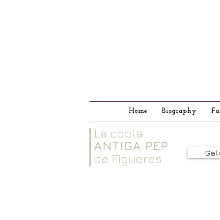
Home
Biography
Fa
La cobla
ANTIGA PEP
Gal
de Figueres